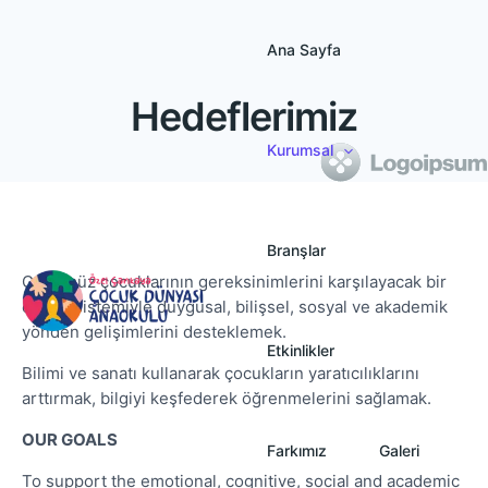
Skip
to
Ana Sayfa
content
Hedeflerimiz
Kurumsal
Branşlar
Günümüz çocuklarının gereksinimlerini karşılayacak bir
eğitim sistemiyle duygusal, bilişsel, sosyal ve akademik
yönden gelişimlerini desteklemek.
Etkinlikler
Bilimi ve sanatı kullanarak çocukların yaratıcılıklarını
arttırmak, bilgiyi keşfederek öğrenmelerini sağlamak.
OUR GOALS
Farkımız
Galeri
To support the emotional, cognitive, social and academic